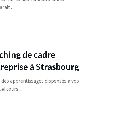
araît
...
ching de cadre
treprise à Strasbourg
e des apprentissages dispensés à vos
uel cours
...