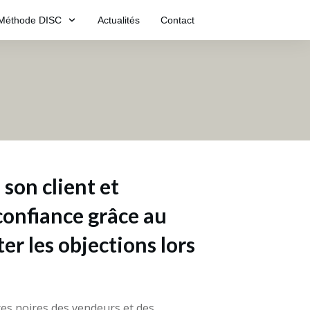
Méthode DISC
Actualités
Contact
 son client et
confiance grâce au
er les objections lors
tes noires des vendeurs et des