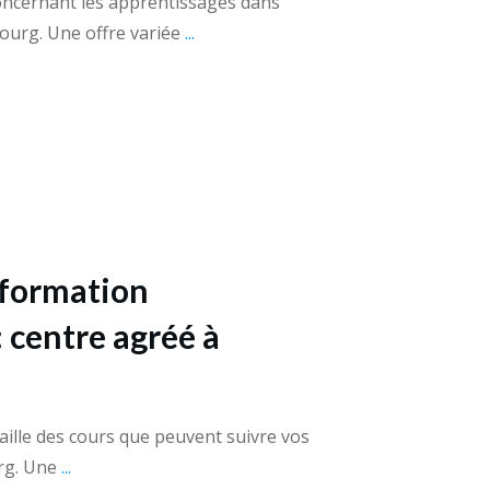
oncernant les apprentissages dans
bourg. Une offre variée
...
formation
: centre agréé à
ille des cours que peuvent suivre vos
urg. Une
...