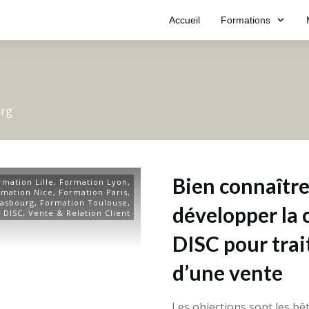
Accueil
Formations
urg
Bien connaître
rmation Lille
,
Formation Lyon
,
rmation Nice
,
Formation Paris
,
rasbourg
,
Formation Toulouse
,
développer la 
 DISC
,
Vente & Relation Client
DISC pour trait
d’une vente
Les objections sont les bê