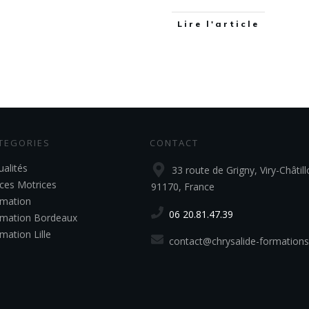
Lire l'article
TEGORIES
CONTACT
ualités
33 route de Grigny, Viry-Châtill
ces Motrices
91170, France
mation
06 20.81.47.39
mation Bordeaux
mation Lille
contact@chrysalide-formations.