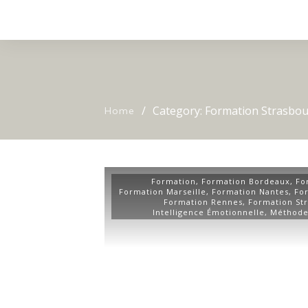
/
Category: Formation Strasbo
Home
Formation
,
Formation Bordeaux
,
Fo
Formation Marseille
,
Formation Nantes
,
Fo
Formation Rennes
,
Formation St
Intelligence Émotionnelle
,
Méthode