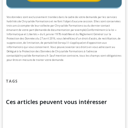
Vos données sont exclusivement traitées dans le cadre de votre demande par les services
habilités de Chrysalide Formations et ne font l’objet d’aucune cession. Elles sont conservées
trois ans à compter de leur collecte par Chrysalide Formations ou du dernier contact
émanant de votre part (demande de documentation par exemple).
Conformément à la loi «
Informatique et Libertés » du 6 janvier 1978 modifiée et du Règlement Général sur la
Protection des Données du 27 avril 2016, vous bénéficiez d’un droit d’accès, de rectification, de
suppression, de limitation, de portabilité (lorsqu’il s’applique) et d’opposition aux
informations qui vous concernent. Vous pouvez exercer ces droits en vous adressant au
Délégué à la Protection des Données de Chrysalide Formations à l’adresse
contact(a)chrysalide-formations.fr.
Sauf mention contraire, tous les champs sont obligatoires
pour être en mesure de traiter votre demande.
TAGS
Ces articles peuvent vous intéresser