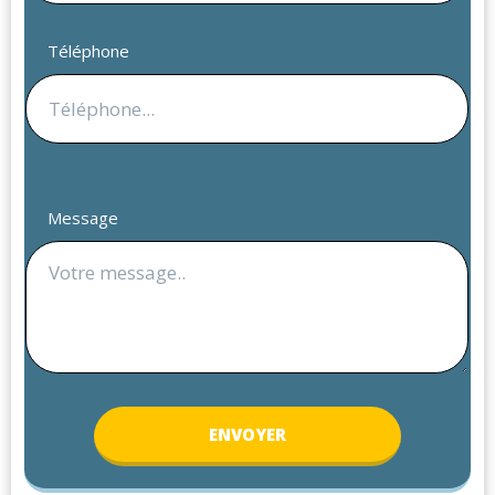
Téléphone
Message
ENV
OYER