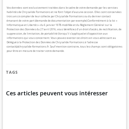
Vos données sont exclusivement traitées dans le cadre de votre demande par les services
habilités de Chrysalide Formations et ne font l’objet d’aucune cession. Elles sont conservées
trois ans à compter de leur collecte par Chrysalide Formations ou du dernier contact
émanant de votre part (demande de documentation par exemple).
Conformément à la loi «
Informatique et Libertés » du 6 janvier 1978 modifiée et du Règlement Général sur la
Protection des Données du 27 avril 2016, vous bénéficiez d’un droit d’accès, de rectification, de
suppression, de limitation, de portabilité (lorsqu’il s’applique) et d’opposition aux
informations qui vous concernent. Vous pouvez exercer ces droits en vous adressant au
Délégué à la Protection des Données de Chrysalide Formations à l’adresse
contact(a)chrysalide-formations.fr.
Sauf mention contraire, tous les champs sont obligatoires
pour être en mesure de traiter votre demande.
TAGS
Ces articles peuvent vous intéresser