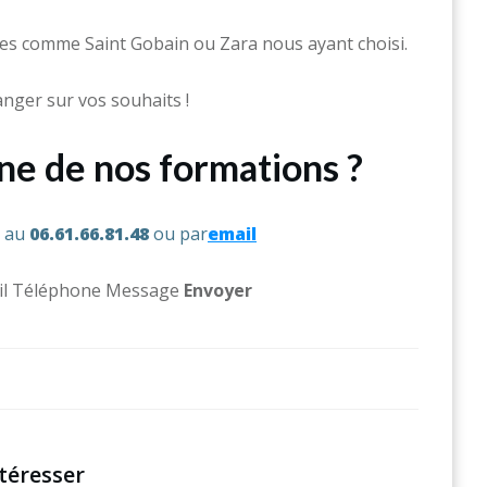
s comme Saint Gobain ou Zara nous ayant choisi.
nger sur vos souhaits !
une de nos formations ?
s au
06.61.66.81.48
ou par
email
l Téléphone Message ​
Env
oyer
téresser