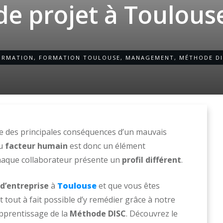
de projet à Toulous
ORMATION
,
FORMATION TOULOUSE
,
MANAGEMENT
,
MÉTHODE DI
ne des principales conséquences d’un mauvais
u
facteur humain
est donc un élément
 chaque collaborateur présente un
profil différent
.
 d’entreprise
à
Toulouse
et que vous êtes
st tout à fait possible d’y remédier grâce à notre
apprentissage de la
Méthode DISC
. Découvrez le