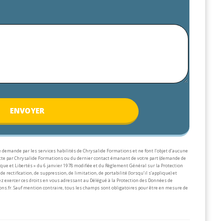
ENV
OYER
 demande par les services habilités de Chrysalide Formations et ne font l’objet d’aucune
lecte par Chrysalide Formations ou du dernier contact émanant de votre part (demande de
que et Libertés » du 6 janvier 1978 modifiée et du Règlement Général sur la Protection
de rectification, de suppression, de limitation, de portabilité (lorsqu’il s’applique) et
z exercer ces droits en vous adressant au Délégué à la Protection des Données de
ons.fr.
Sauf mention contraire, tous les champs sont obligatoires pour être en mesure de