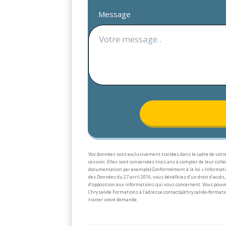
Message
Vos données sont exclusivement traitées dans le cadre de votre
cession. Elles sont conservées trois ans à compter de leur col
documentation par exemple).
Conformément à la loi « Informati
des Données du 27 avril 2016, vous bénéficiez d’un droit d’accès, 
d’opposition aux informations qui vous concernent. Vous pouve
Chrysalide Formations à l’adresse contact(a)chrysalide-formati
traiter votre demande.