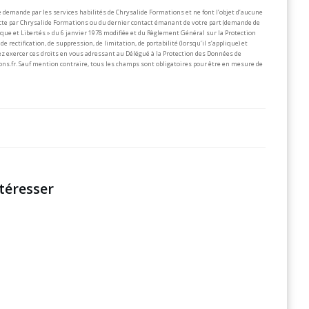
 demande par les services habilités de Chrysalide Formations et ne font l’objet d’aucune
lecte par Chrysalide Formations ou du dernier contact émanant de votre part (demande de
que et Libertés » du 6 janvier 1978 modifiée et du Règlement Général sur la Protection
de rectification, de suppression, de limitation, de portabilité (lorsqu’il s’applique) et
z exercer ces droits en vous adressant au Délégué à la Protection des Données de
ons.fr.
Sauf mention contraire, tous les champs sont obligatoires pour être en mesure de
téresser