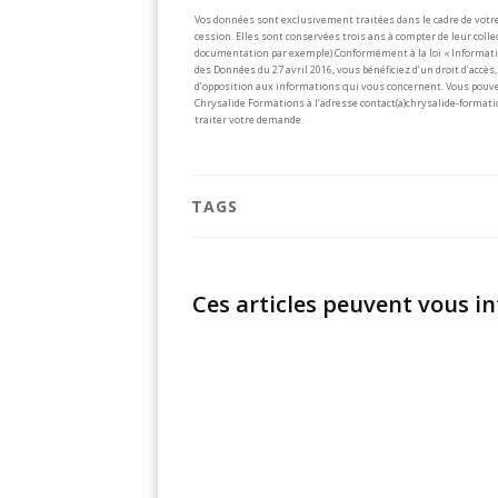
Vos données sont exclusivement traitées dans le cadre de votre
cession. Elles sont conservées trois ans à compter de leur col
documentation par exemple).
Conformément à la loi « Informati
des Données du 27 avril 2016, vous bénéficiez d’un droit d’accès, 
d’opposition aux informations qui vous concernent. Vous pouve
Chrysalide Formations à l’adresse contact(a)chrysalide-formati
traiter votre demande.
TAGS
Ces articles peuvent vous in