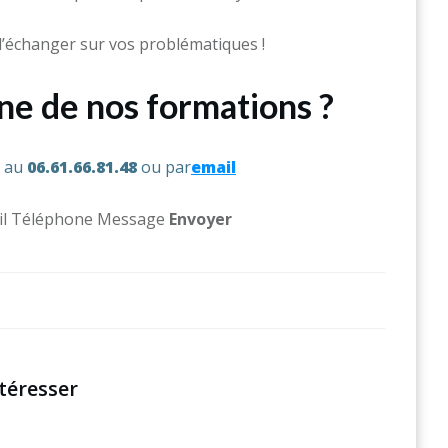
’échanger sur vos problématiques !
une de nos formations ?
s au
06.61.66.81.48
ou par
email
l Téléphone Message ​
Env
oyer
téresser