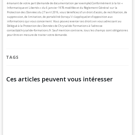
émanant de votre part (demande de documentation par exemple).
Conformément à la loi «
Informatique et Libertés » du 6 janvier 1978 modifiée et du Règlement Général sur la
Protection des Données du 27 avril 2016, vous bénéficiez d’un droit d’accès, de rectification, de
suppression, de limitation, de portabilité (lorsqu’il s’applique) et d’opposition aux
informations qui vous concernent. Vous pouvez exercer ces droits en vous adressant au
Délégué à la Protection des Données de Chrysalide Formations à l’adresse
contact(a)chrysalide-formations.fr.
Sauf mention contraire, tous les champs sont obligatoires
pour être en mesure de traiter votre demande.
TAGS
Ces articles peuvent vous intéresser