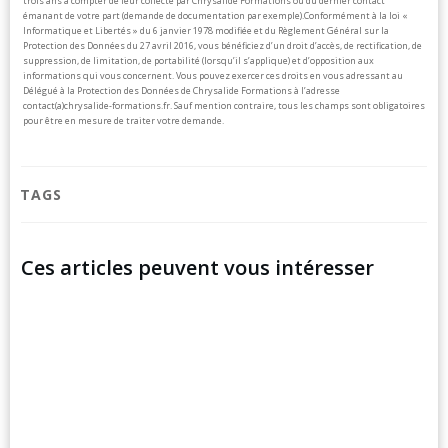
trois ans à compter de leur collecte par Chrysalide Formations ou du dernier contact
émanant de votre part (demande de documentation par exemple).
Conformément à la loi «
Informatique et Libertés » du 6 janvier 1978 modifiée et du Règlement Général sur la
Protection des Données du 27 avril 2016, vous bénéficiez d’un droit d’accès, de rectification, de
suppression, de limitation, de portabilité (lorsqu’il s’applique) et d’opposition aux
informations qui vous concernent. Vous pouvez exercer ces droits en vous adressant au
Délégué à la Protection des Données de Chrysalide Formations à l’adresse
contact(a)chrysalide-formations.fr.
Sauf mention contraire, tous les champs sont obligatoires
pour être en mesure de traiter votre demande.
TAGS
Ces articles peuvent vous intéresser