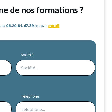
une de nos formations ?
s au
06.20.81.47.39
ou par
email
Société
Téléphone