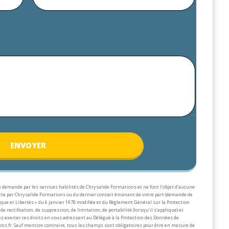
ENV
OYER
 demande par les services habilités de Chrysalide Formations et ne font l’objet d’aucune
lecte par Chrysalide Formations ou du dernier contact émanant de votre part (demande de
que et Libertés » du 6 janvier 1978 modifiée et du Règlement Général sur la Protection
de rectification, de suppression, de limitation, de portabilité (lorsqu’il s’applique) et
z exercer ces droits en vous adressant au Délégué à la Protection des Données de
ons.fr.
Sauf mention contraire, tous les champs sont obligatoires pour être en mesure de