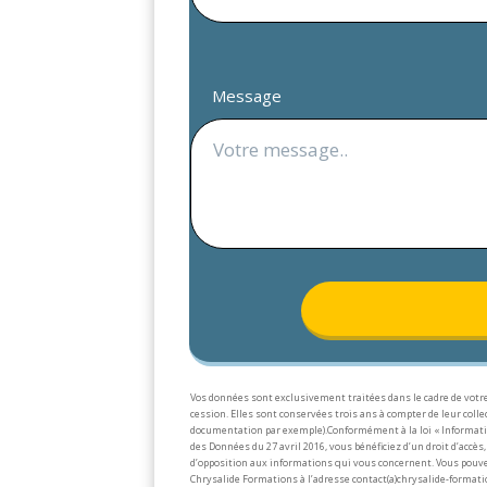
Message
Vos données sont exclusivement traitées dans le cadre de votre
cession. Elles sont conservées trois ans à compter de leur col
documentation par exemple).
Conformément à la loi « Informati
des Données du 27 avril 2016, vous bénéficiez d’un droit d’accès, 
d’opposition aux informations qui vous concernent. Vous pouve
Chrysalide Formations à l’adresse contact(a)chrysalide-formati