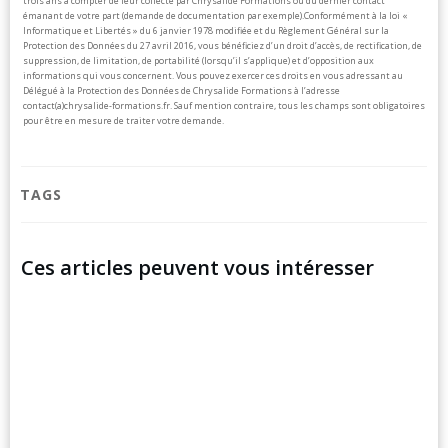
trois ans à compter de leur collecte par Chrysalide Formations ou du dernier contact
émanant de votre part (demande de documentation par exemple).
Conformément à la loi «
Informatique et Libertés » du 6 janvier 1978 modifiée et du Règlement Général sur la
Protection des Données du 27 avril 2016, vous bénéficiez d’un droit d’accès, de rectification, de
suppression, de limitation, de portabilité (lorsqu’il s’applique) et d’opposition aux
informations qui vous concernent. Vous pouvez exercer ces droits en vous adressant au
Délégué à la Protection des Données de Chrysalide Formations à l’adresse
contact(a)chrysalide-formations.fr.
Sauf mention contraire, tous les champs sont obligatoires
pour être en mesure de traiter votre demande.
TAGS
Ces articles peuvent vous intéresser