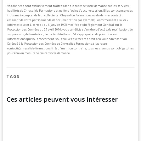
Vos données sont exclusivement traitées dans le cadre de votre demande par les services
habilités de Chrysalide Formations et ne font l’objet d’aucune cession. Elles sont conservées
trois ans à compter de leur collecte par Chrysalide Formations ou du dernier contact
émanant de votre part (demande de documentation par exemple).
Conformément à la loi «
Informatique et Libertés » du 6 janvier 1978 modifiée et du Règlement Général sur la
Protection des Données du 27 avril 2016, vous bénéficiez d’un droit d’accès, de rectification, de
suppression, de limitation, de portabilité (lorsqu’il s’applique) et d’opposition aux
informations qui vous concernent. Vous pouvez exercer ces droits en vous adressant au
Délégué à la Protection des Données de Chrysalide Formations à l’adresse
contact(a)chrysalide-formations.fr.
Sauf mention contraire, tous les champs sont obligatoires
pour être en mesure de traiter votre demande.
TAGS
Ces articles peuvent vous intéresser