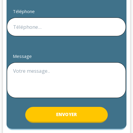
Téléphone
Message
ENV
OYER