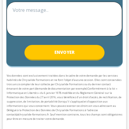
ENV
OYER
Vos données sont exclusivement traitées dans le cadre de votre demande par les services
habilités de Chrysalide Formations et ne font l’objet d’aucune cession. Elles sont conservées
trois ans à compter de leur collecte par Chrysalide Formations ou du dernier contact
émanant de votre part (demande de documentation par exemple).
Conformément à la loi «
Informatique et Libertés » du 6 janvier 1978 modifiée et du Règlement Général sur la
Protection des Données du 27 avril 2016, vous bénéficiez d’un droit d’accès, de rectification, de
suppression, de limitation, de portabilité (lorsqu’il s’applique) et d’opposition aux
informations qui vous concernent. Vous pouvez exercer ces droits en vous adressant au
Délégué à la Protection des Données de Chrysalide Formations à l’adresse
contact(a)chrysalide-formations.fr.
Sauf mention contraire, tous les champs sont obligatoires
pour être en mesure de traiter votre demande.