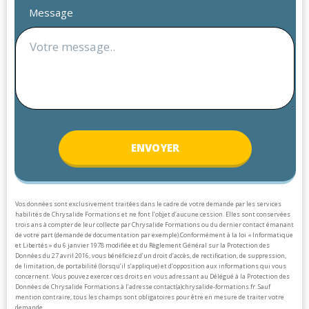
Message
ENV
OYER
Vos données sont exclusivement traitées dans le cadre de votre demande par les services
habilités de Chrysalide Formations et ne font l’objet d’aucune cession. Elles sont conservées
trois ans à compter de leur collecte par Chrysalide Formations ou du dernier contact émanant
de votre part (demande de documentation par exemple).
Conformément à la loi « Informatique
et Libertés » du 6 janvier 1978 modifiée et du Règlement Général sur la Protection des
Données du 27 avril 2016, vous bénéficiez d’un droit d’accès, de rectification, de suppression,
de limitation, de portabilité (lorsqu’il s’applique) et d’opposition aux informations qui vous
concernent. Vous pouvez exercer ces droits en vous adressant au Délégué à la Protection des
Données de Chrysalide Formations à l’adresse contact(a)chrysalide-formations.fr.
Sauf
mention contraire, tous les champs sont obligatoires pour être en mesure de traiter votre
demande.